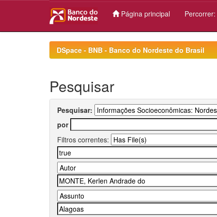
Página principal
Percorrer
Skip
navigation
DSpace - BNB - Banco do Nordeste do Brasil
Pesquisar
Pesquisar:
por
Filtros correntes: