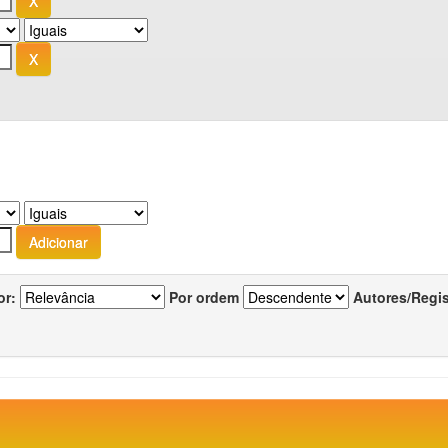
or:
Por ordem
Autores/Regi