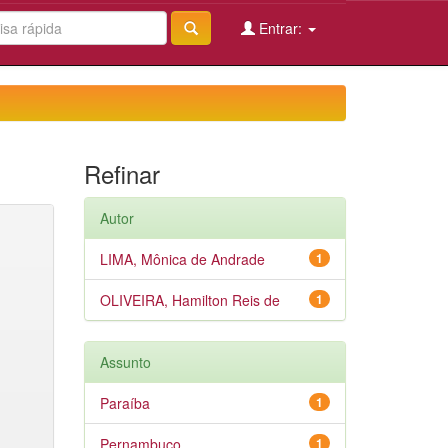
Entrar:
Refinar
Autor
LIMA, Mônica de Andrade
1
OLIVEIRA, Hamilton Reis de
1
Assunto
Paraíba
1
Pernambuco
1