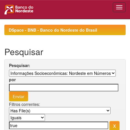
Skip
navigation
DSpace - BNB - Banco do Nordeste do Brasil
Pesquisar
Pesquisar:
por
Filtros correntes: