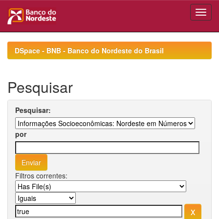
Skip
navigation
DSpace - BNB - Banco do Nordeste do Brasil
Pesquisar
Pesquisar:
por
Filtros correntes: