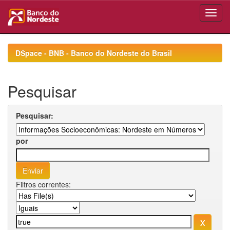
Skip
navigation
DSpace - BNB - Banco do Nordeste do Brasil
Pesquisar
Pesquisar:
por
Filtros correntes: