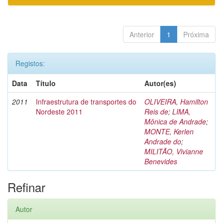
Anterior
1
Próxima
Registos:
Data
Título
Autor(es)
2011
Infraestrutura de transportes do
OLIVEIRA, Hamilton
Nordeste 2011
Reis de
;
LIMA,
Mônica de Andrade
;
MONTE, Kerlen
Andrade do
;
MILITÃO, Vivianne
Benevides
Refinar
Autor