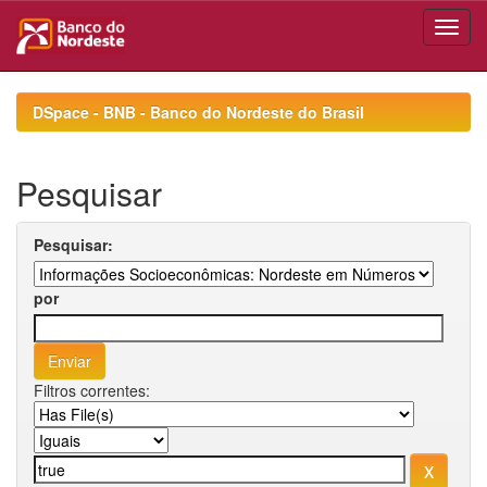
Skip
navigation
DSpace - BNB - Banco do Nordeste do Brasil
Pesquisar
Pesquisar:
por
Filtros correntes: