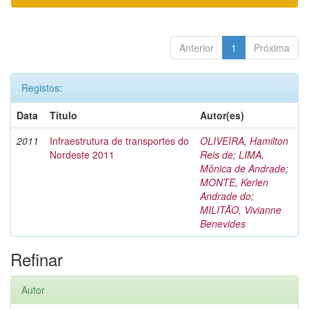
Anterior
1
Próxima
Registos:
Data
Título
Autor(es)
2011
Infraestrutura de transportes do
OLIVEIRA, Hamilton
Nordeste 2011
Reis de
;
LIMA,
Mônica de Andrade
;
MONTE, Kerlen
Andrade do
;
MILITÃO, Vivianne
Benevides
Refinar
Autor