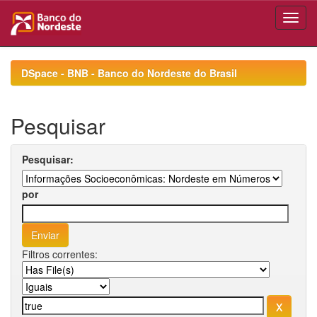
Skip
navigation
DSpace - BNB - Banco do Nordeste do Brasil
Pesquisar
Pesquisar:
por
Filtros correntes: