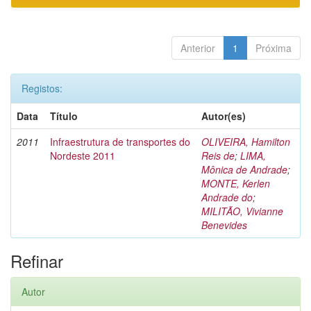
Anterior
1
Próxima
Registos:
Data
Título
Autor(es)
2011
Infraestrutura de transportes do
OLIVEIRA, Hamilton
Nordeste 2011
Reis de
;
LIMA,
Mônica de Andrade
;
MONTE, Kerlen
Andrade do
;
MILITÃO, Vivianne
Benevides
Refinar
Autor