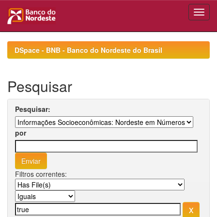
Skip
navigation
DSpace - BNB - Banco do Nordeste do Brasil
Pesquisar
Pesquisar:
por
Filtros correntes: