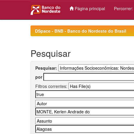
Página principal
Percorrer
Skip
navigation
DSpace - BNB - Banco do Nordeste do Brasil
Pesquisar
Pesquisar:
por
Filtros correntes: