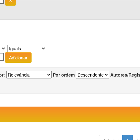
or:
Por ordem
Autores/Regi