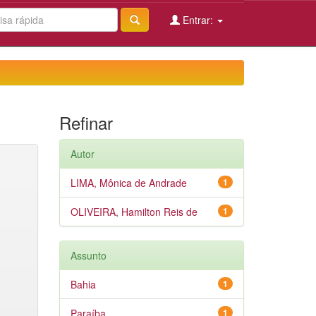
Entrar:
Refinar
Autor
LIMA, Mônica de Andrade
1
OLIVEIRA, Hamilton Reis de
1
Assunto
Bahia
1
Paraíba
1