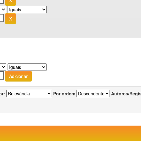
or:
Por ordem
Autores/Regi