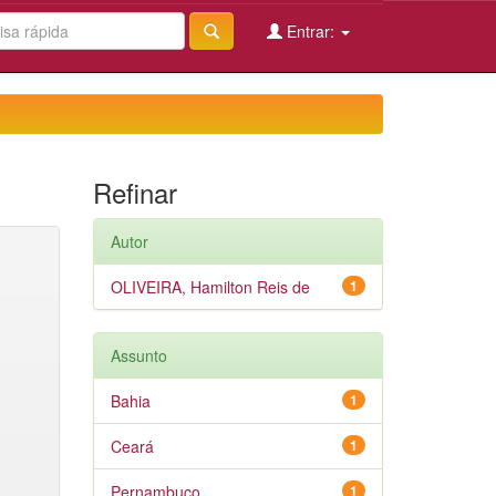
Entrar:
Refinar
Autor
OLIVEIRA, Hamilton Reis de
1
Assunto
Bahia
1
Ceará
1
Pernambuco
1