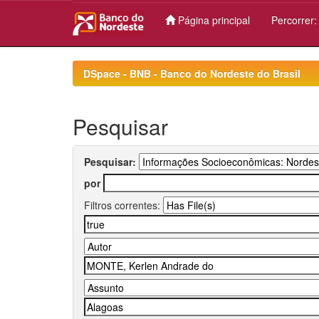
Página principal
Percorrer
Skip
navigation
DSpace - BNB - Banco do Nordeste do Brasil
Pesquisar
Pesquisar:
por
Filtros correntes: