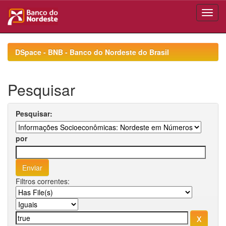
Skip
navigation
DSpace - BNB - Banco do Nordeste do Brasil
Pesquisar
Pesquisar:
por
Filtros correntes: