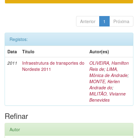
Anterior
1
Próxima
Registos:
Data
Título
Autor(es)
2011
Infraestrutura de transportes do
OLIVEIRA, Hamilton
Nordeste 2011
Reis de
;
LIMA,
Mônica de Andrade
;
MONTE, Kerlen
Andrade do
;
MILITÃO, Vivianne
Benevides
Refinar
Autor