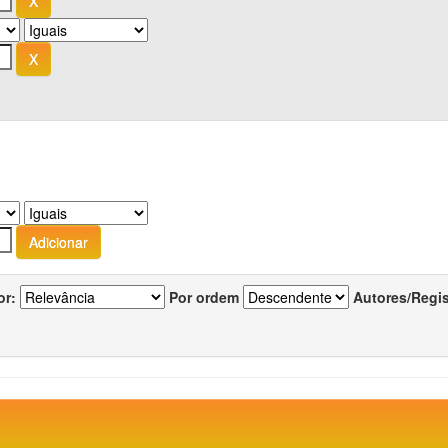
or:
Por ordem
Autores/Regi