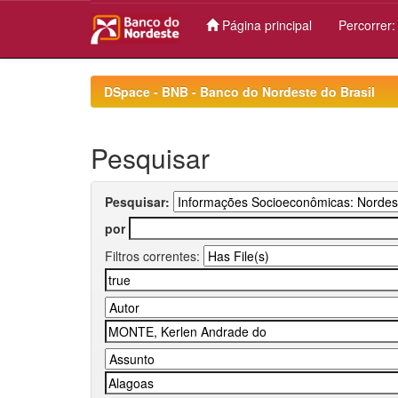
Página principal
Percorrer
Skip
navigation
DSpace - BNB - Banco do Nordeste do Brasil
Pesquisar
Pesquisar:
por
Filtros correntes: