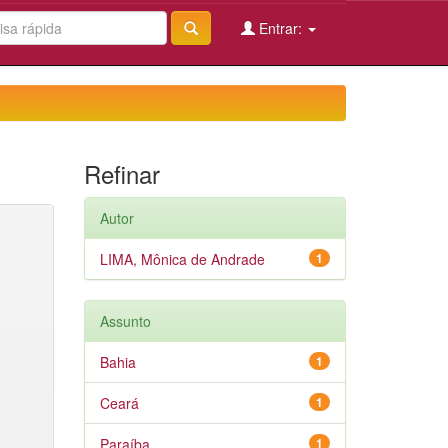
Entrar:
Refinar
Autor
LIMA, Mônica de Andrade
1
Assunto
Bahia
1
Ceará
1
Paraíba
1