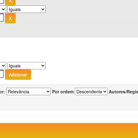
or:
Por ordem
Autores/Regi