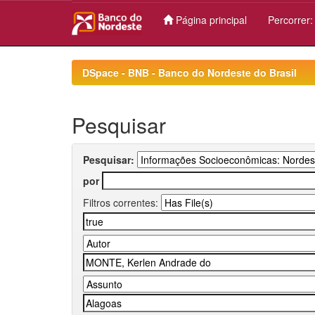
Página principal
Percorrer
Skip
navigation
DSpace - BNB - Banco do Nordeste do Brasil
Pesquisar
Pesquisar:
por
Filtros correntes: