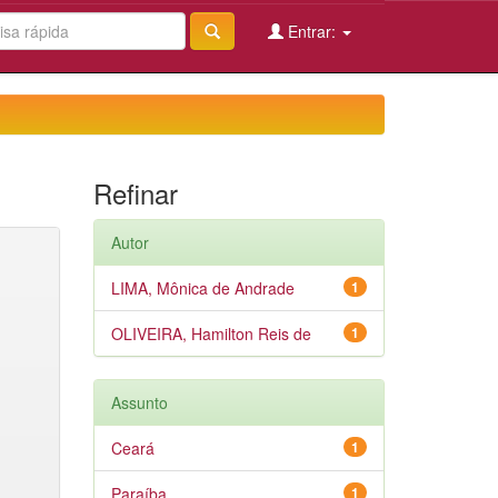
Entrar:
Refinar
Autor
LIMA, Mônica de Andrade
1
OLIVEIRA, Hamilton Reis de
1
Assunto
Ceará
1
Paraíba
1