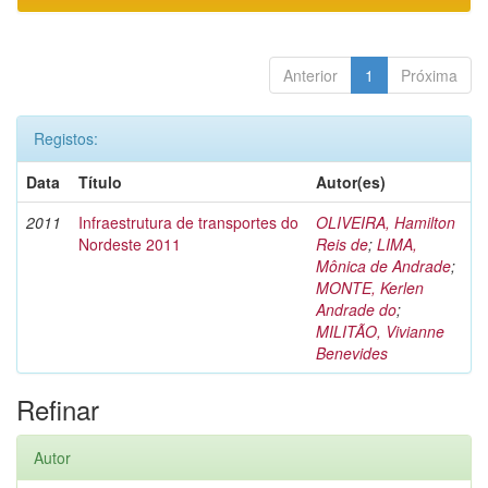
Anterior
1
Próxima
Registos:
Data
Título
Autor(es)
2011
Infraestrutura de transportes do
OLIVEIRA, Hamilton
Nordeste 2011
Reis de
;
LIMA,
Mônica de Andrade
;
MONTE, Kerlen
Andrade do
;
MILITÃO, Vivianne
Benevides
Refinar
Autor