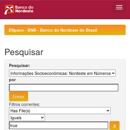
Skip
navigation
DSpace - BNB - Banco do Nordeste do Brasil
Pesquisar
Pesquisar:
por
Filtros correntes: