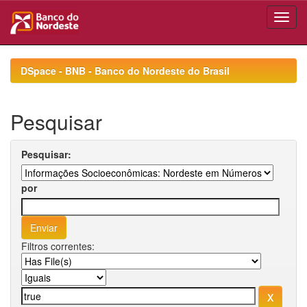
Skip
navigation
DSpace - BNB - Banco do Nordeste do Brasil
Pesquisar
Pesquisar:
por
Filtros correntes: