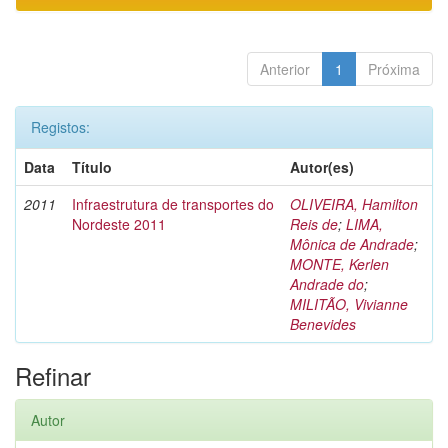
Anterior
1
Próxima
Registos:
Data
Título
Autor(es)
2011
Infraestrutura de transportes do
OLIVEIRA, Hamilton
Nordeste 2011
Reis de
;
LIMA,
Mônica de Andrade
;
MONTE, Kerlen
Andrade do
;
MILITÃO, Vivianne
Benevides
Refinar
Autor