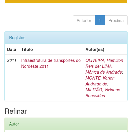
Anterior
1
Próxima
Registos:
Data
Título
Autor(es)
2011
Infraestrutura de transportes do
OLIVEIRA, Hamilton
Nordeste 2011
Reis de
;
LIMA,
Mônica de Andrade
;
MONTE, Kerlen
Andrade do
;
MILITÃO, Vivianne
Benevides
Refinar
Autor