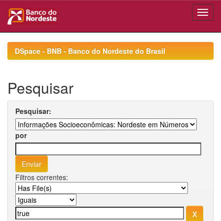
Skip
navigation
DSpace - BNB - Banco do Nordeste do Brasil
Pesquisar
Pesquisar:
por
Filtros correntes: