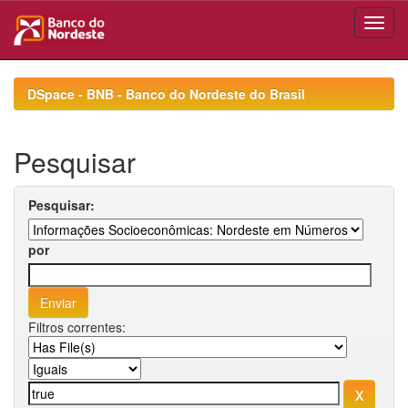
Skip
navigation
DSpace - BNB - Banco do Nordeste do Brasil
Pesquisar
Pesquisar:
por
Filtros correntes: