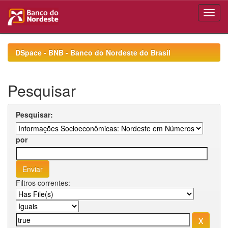
Skip
navigation
DSpace - BNB - Banco do Nordeste do Brasil
Pesquisar
Pesquisar:
por
Filtros correntes: