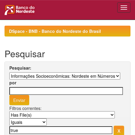
Skip
navigation
DSpace - BNB - Banco do Nordeste do Brasil
Pesquisar
Pesquisar:
por
Filtros correntes: