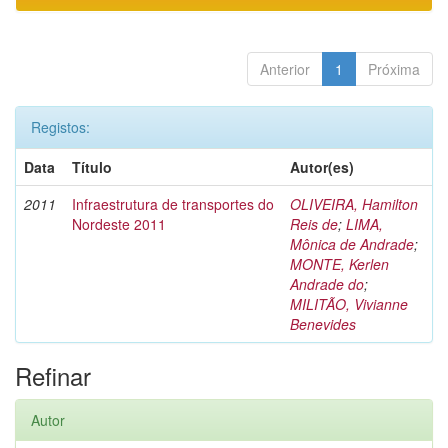
Anterior
1
Próxima
Registos:
Data
Título
Autor(es)
2011
Infraestrutura de transportes do
OLIVEIRA, Hamilton
Nordeste 2011
Reis de
;
LIMA,
Mônica de Andrade
;
MONTE, Kerlen
Andrade do
;
MILITÃO, Vivianne
Benevides
Refinar
Autor