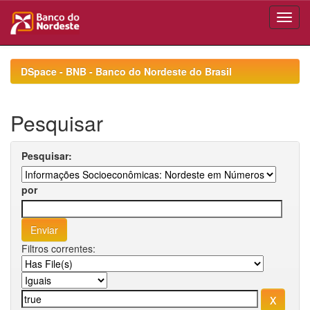
Skip
navigation
DSpace - BNB - Banco do Nordeste do Brasil
Pesquisar
Pesquisar:
por
Filtros correntes: