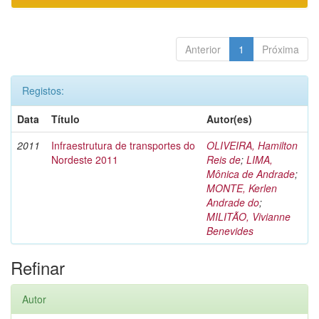
Anterior
1
Próxima
Registos:
Data
Título
Autor(es)
2011
Infraestrutura de transportes do
OLIVEIRA, Hamilton
Nordeste 2011
Reis de
;
LIMA,
Mônica de Andrade
;
MONTE, Kerlen
Andrade do
;
MILITÃO, Vivianne
Benevides
Refinar
Autor