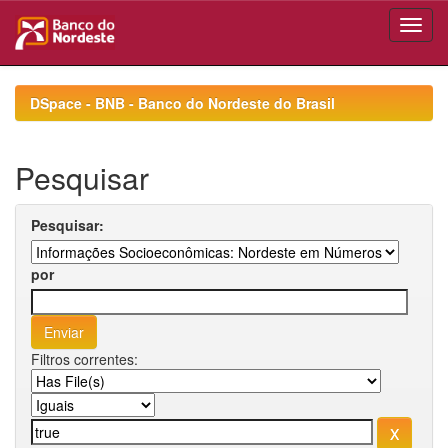
Skip
navigation
DSpace - BNB - Banco do Nordeste do Brasil
Pesquisar
Pesquisar:
por
Filtros correntes: