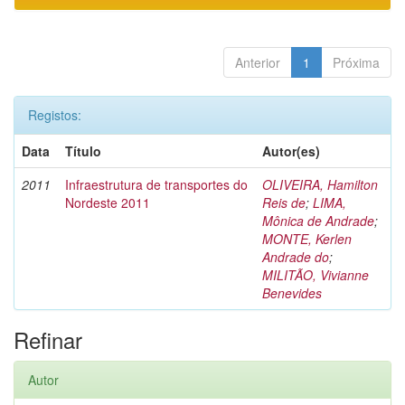
Anterior
1
Próxima
Registos:
Data
Título
Autor(es)
2011
Infraestrutura de transportes do
OLIVEIRA, Hamilton
Nordeste 2011
Reis de
;
LIMA,
Mônica de Andrade
;
MONTE, Kerlen
Andrade do
;
MILITÃO, Vivianne
Benevides
Refinar
Autor