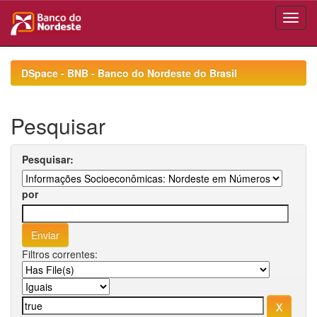
Skip
navigation
DSpace - BNB - Banco do Nordeste do Brasil
Pesquisar
Pesquisar:
por
Filtros correntes: