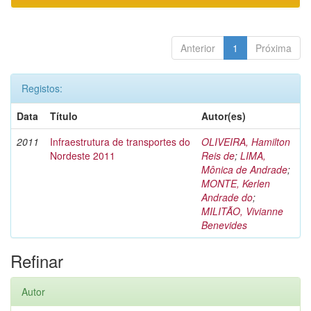
Anterior
1
Próxima
Registos:
Data
Título
Autor(es)
2011
Infraestrutura de transportes do
OLIVEIRA, Hamilton
Nordeste 2011
Reis de
;
LIMA,
Mônica de Andrade
;
MONTE, Kerlen
Andrade do
;
MILITÃO, Vivianne
Benevides
Refinar
Autor