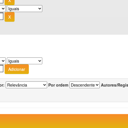
or:
Por ordem
Autores/Regi