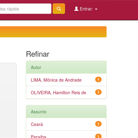
Entrar:
Refinar
Autor
LIMA, Mônica de Andrade
1
OLIVEIRA, Hamilton Reis de
1
Assunto
Ceará
1
Paraíba
1