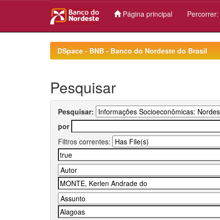
Página principal
Percorrer
Skip
navigation
DSpace - BNB - Banco do Nordeste do Brasil
Pesquisar
Pesquisar:
por
Filtros correntes: