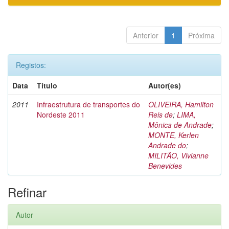
Anterior
1
Próxima
Registos:
Data
Título
Autor(es)
2011
Infraestrutura de transportes do
OLIVEIRA, Hamilton
Nordeste 2011
Reis de
;
LIMA,
Mônica de Andrade
;
MONTE, Kerlen
Andrade do
;
MILITÃO, Vivianne
Benevides
Refinar
Autor