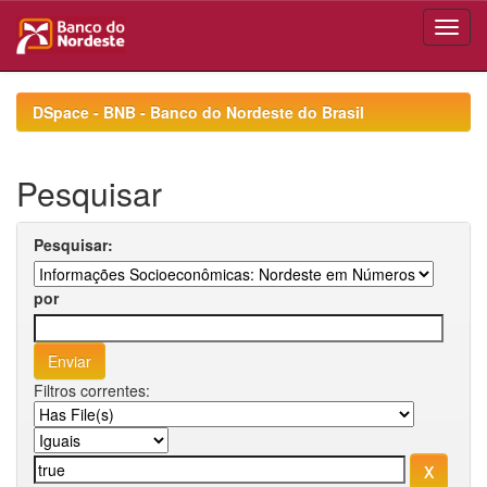
Skip
navigation
DSpace - BNB - Banco do Nordeste do Brasil
Pesquisar
Pesquisar:
por
Filtros correntes: