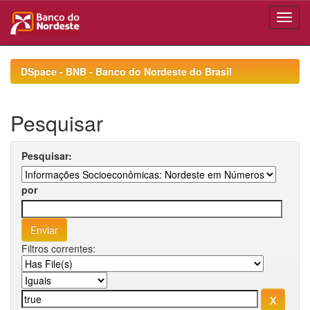
Skip
navigation
DSpace - BNB - Banco do Nordeste do Brasil
Pesquisar
Pesquisar:
por
Filtros correntes: