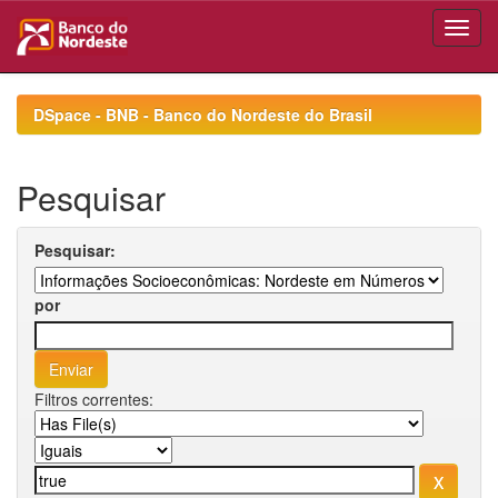
Skip
navigation
DSpace - BNB - Banco do Nordeste do Brasil
Pesquisar
Pesquisar:
por
Filtros correntes: