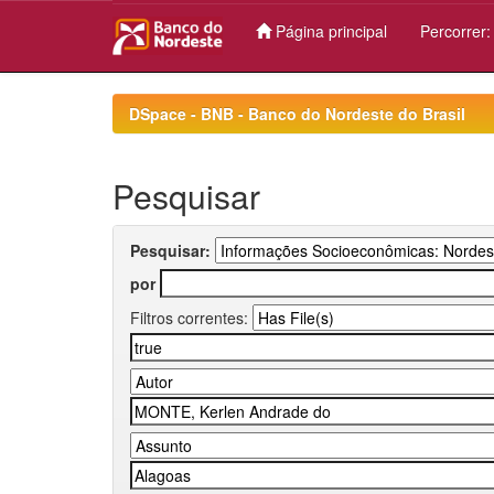
Página principal
Percorrer
Skip
navigation
DSpace - BNB - Banco do Nordeste do Brasil
Pesquisar
Pesquisar:
por
Filtros correntes: