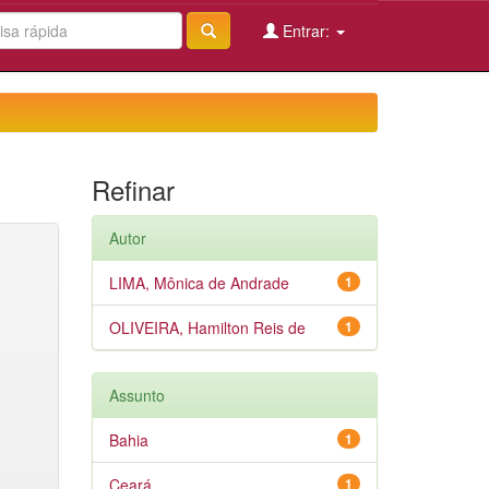
Entrar:
Refinar
Autor
LIMA, Mônica de Andrade
1
OLIVEIRA, Hamilton Reis de
1
Assunto
Bahia
1
Ceará
1