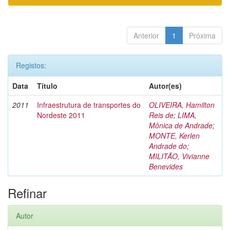
Anterior
1
Próxima
Registos:
Data
Título
Autor(es)
2011
Infraestrutura de transportes do
OLIVEIRA, Hamilton
Nordeste 2011
Reis de
;
LIMA,
Mônica de Andrade
;
MONTE, Kerlen
Andrade do
;
MILITÃO, Vivianne
Benevides
Refinar
Autor