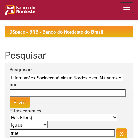
Skip
navigation
DSpace - BNB - Banco do Nordeste do Brasil
Pesquisar
Pesquisar:
por
Filtros correntes: