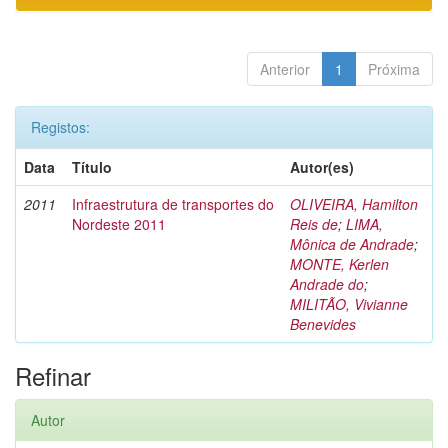
Anterior
1
Próxima
Registos:
Data
Título
Autor(es)
2011
Infraestrutura de transportes do
OLIVEIRA, Hamilton
Nordeste 2011
Reis de
;
LIMA,
Mônica de Andrade
;
MONTE, Kerlen
Andrade do
;
MILITÃO, Vivianne
Benevides
Refinar
Autor