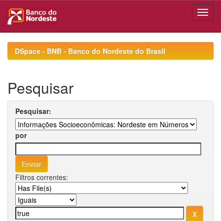
Skip
navigation
DSpace - BNB - Banco do Nordeste do Brasil
Pesquisar
Pesquisar:
por
Filtros correntes: