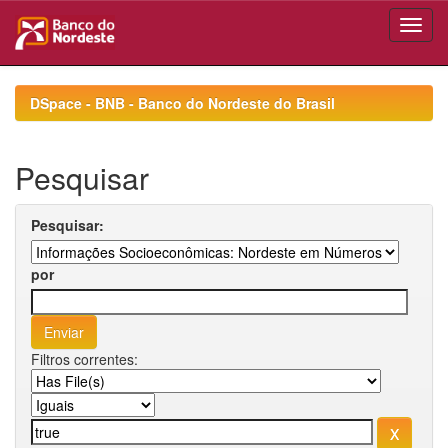
Skip
navigation
DSpace - BNB - Banco do Nordeste do Brasil
Pesquisar
Pesquisar:
por
Filtros correntes: