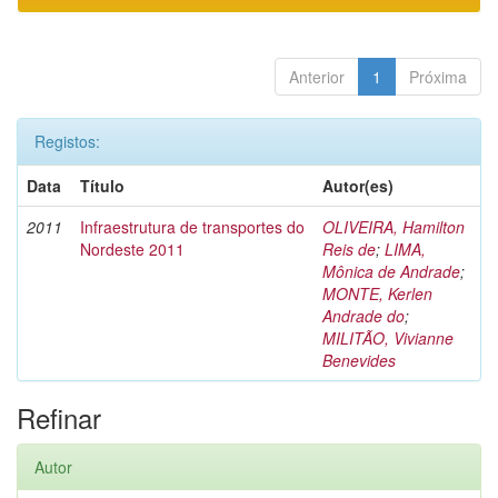
Anterior
1
Próxima
Registos:
Data
Título
Autor(es)
2011
Infraestrutura de transportes do
OLIVEIRA, Hamilton
Nordeste 2011
Reis de
;
LIMA,
Mônica de Andrade
;
MONTE, Kerlen
Andrade do
;
MILITÃO, Vivianne
Benevides
Refinar
Autor