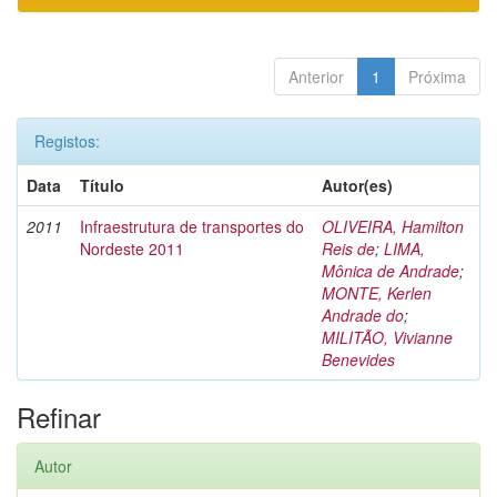
Anterior
1
Próxima
Registos:
Data
Título
Autor(es)
2011
Infraestrutura de transportes do
OLIVEIRA, Hamilton
Nordeste 2011
Reis de
;
LIMA,
Mônica de Andrade
;
MONTE, Kerlen
Andrade do
;
MILITÃO, Vivianne
Benevides
Refinar
Autor