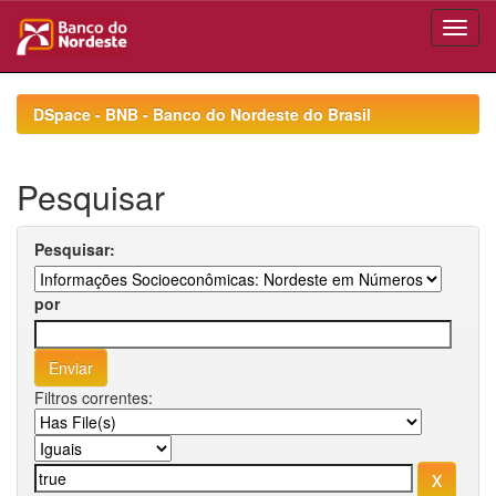
Skip
navigation
DSpace - BNB - Banco do Nordeste do Brasil
Pesquisar
Pesquisar:
por
Filtros correntes: