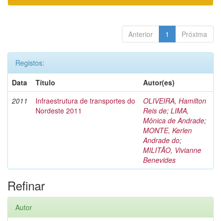
Anterior
1
Próxima
Registos:
Data
Título
Autor(es)
2011
Infraestrutura de transportes do
OLIVEIRA, Hamilton
Nordeste 2011
Reis de
;
LIMA,
Mônica de Andrade
;
MONTE, Kerlen
Andrade do
;
MILITÃO, Vivianne
Benevides
Refinar
Autor