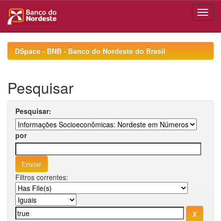
Skip
navigation
DSpace - BNB - Banco do Nordeste do Brasil
Pesquisar
Pesquisar:
por
Filtros correntes: