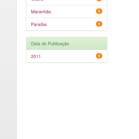
Maranhão
1
Paraíba
1
Data de Publicação
2011
1