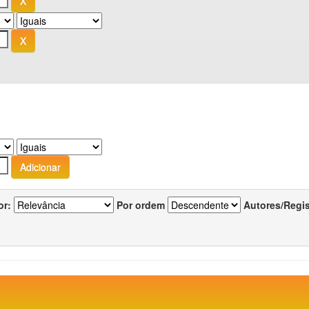
or:
Por ordem
Autores/Regi