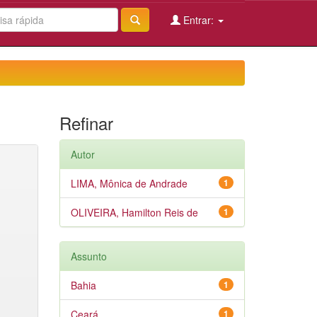
Entrar:
Refinar
Autor
LIMA, Mônica de Andrade
1
OLIVEIRA, Hamilton Reis de
1
Assunto
Bahia
1
Ceará
1