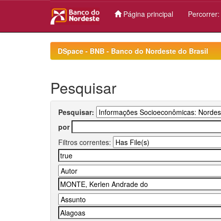
Página principal
Percorrer
Skip
navigation
DSpace - BNB - Banco do Nordeste do Brasil
Pesquisar
Pesquisar:
por
Filtros correntes: