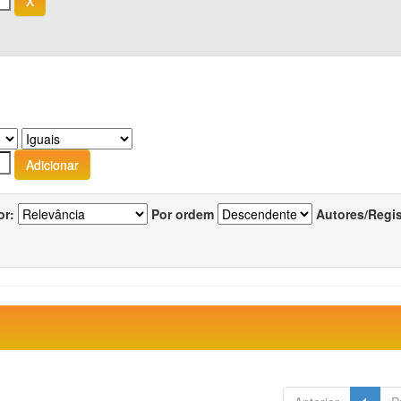
or:
Por ordem
Autores/Regi