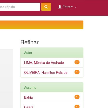
Entrar:
Refinar
Autor
LIMA, Mônica de Andrade
1
OLIVEIRA, Hamilton Reis de
1
Assunto
Bahia
1
Ceará
1