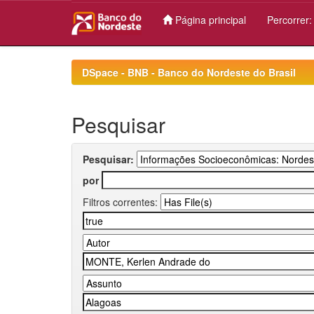
Página principal
Percorrer
Skip
navigation
DSpace - BNB - Banco do Nordeste do Brasil
Pesquisar
Pesquisar:
por
Filtros correntes: