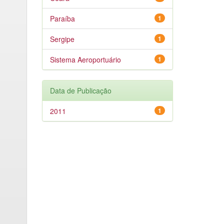
Paraíba
1
Sergipe
1
Sistema Aeroportuário
1
Data de Publicação
2011
1