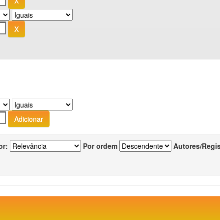
or:
Por ordem
Autores/Regi