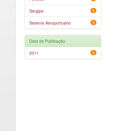
Sergipe
1
Sistema Aeroportuário
1
Data de Publicação
2011
1