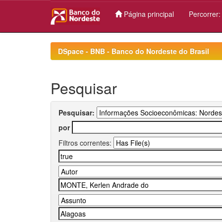
Página principal
Percorrer
Skip
navigation
DSpace - BNB - Banco do Nordeste do Brasil
Pesquisar
Pesquisar:
por
Filtros correntes: