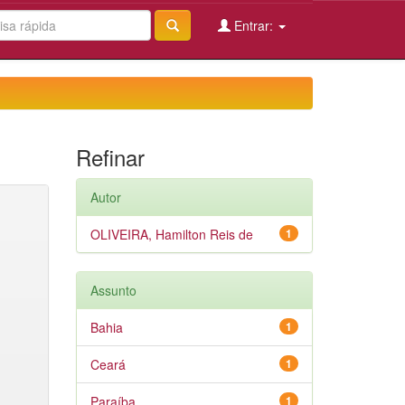
Entrar:
Refinar
Autor
OLIVEIRA, Hamilton Reis de
1
Assunto
Bahia
1
Ceará
1
Paraíba
1