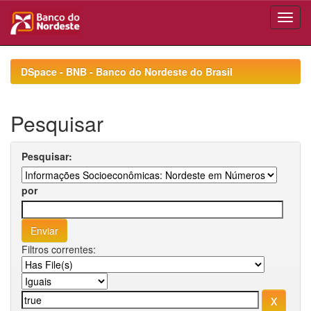
Skip
navigation
DSpace - BNB - Banco do Nordeste do Brasil
Pesquisar
Pesquisar:
por
Filtros correntes: