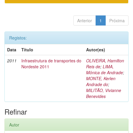
Anterior
1
Próxima
Registos:
Data
Título
Autor(es)
2011
Infraestrutura de transportes do
OLIVEIRA, Hamilton
Nordeste 2011
Reis de
;
LIMA,
Mônica de Andrade
;
MONTE, Kerlen
Andrade do
;
MILITÃO, Vivianne
Benevides
Refinar
Autor