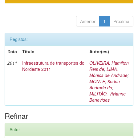
Anterior
1
Próxima
Registos:
Data
Título
Autor(es)
2011
Infraestrutura de transportes do
OLIVEIRA, Hamilton
Nordeste 2011
Reis de
;
LIMA,
Mônica de Andrade
;
MONTE, Kerlen
Andrade do
;
MILITÃO, Vivianne
Benevides
Refinar
Autor