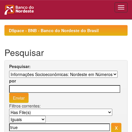
Skip
navigation
DSpace - BNB - Banco do Nordeste do Brasil
Pesquisar
Pesquisar:
por
Filtros correntes: