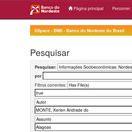
Página principal
Percorrer
Skip
navigation
DSpace - BNB - Banco do Nordeste do Brasil
Pesquisar
Pesquisar:
por
Filtros correntes: