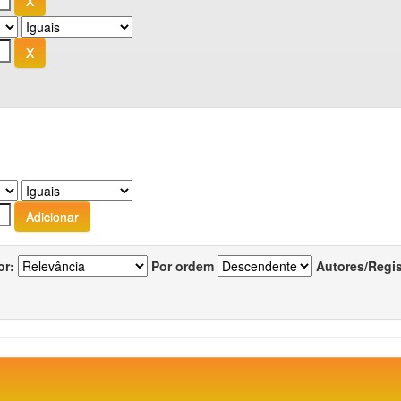
or:
Por ordem
Autores/Regi