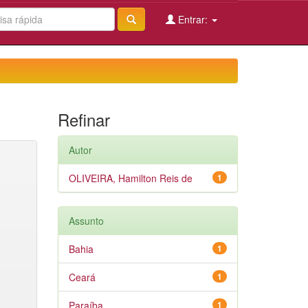
Entrar:
Refinar
Autor
OLIVEIRA, Hamilton Reis de
1
Assunto
Bahia
1
Ceará
1
Paraíba
1