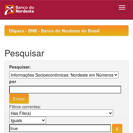
Skip
navigation
DSpace - BNB - Banco do Nordeste do Brasil
Pesquisar
Pesquisar:
por
Filtros correntes: