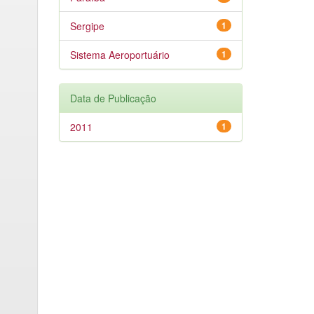
Sergipe
1
Sistema Aeroportuário
1
Data de Publicação
2011
1