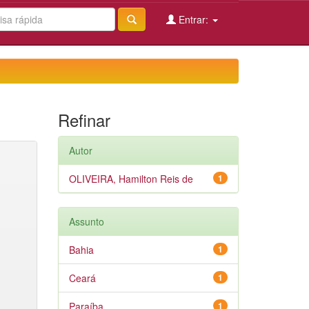
Entrar:
Refinar
Autor
OLIVEIRA, Hamilton Reis de
1
Assunto
Bahia
1
Ceará
1
Paraíba
1