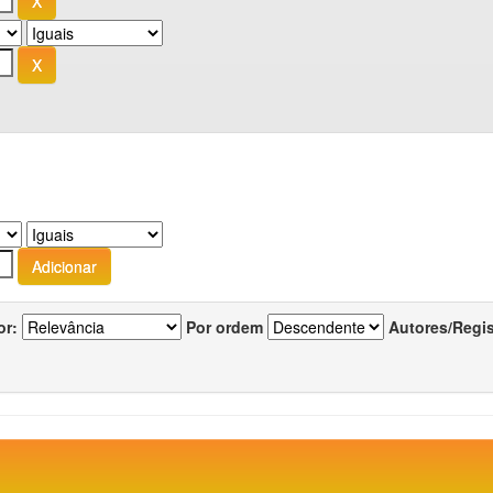
or:
Por ordem
Autores/Regi