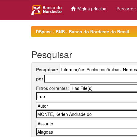
Página principal
Percorrer
Skip
navigation
DSpace - BNB - Banco do Nordeste do Brasil
Pesquisar
Pesquisar:
por
Filtros correntes: