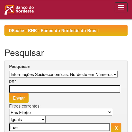
Skip
navigation
DSpace - BNB - Banco do Nordeste do Brasil
Pesquisar
Pesquisar:
por
Filtros correntes: