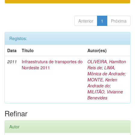
Anterior
1
Próxima
Registos:
Data
Título
Autor(es)
2011
Infraestrutura de transportes do
OLIVEIRA, Hamilton
Nordeste 2011
Reis de
;
LIMA,
Mônica de Andrade
;
MONTE, Kerlen
Andrade do
;
MILITÃO, Vivianne
Benevides
Refinar
Autor