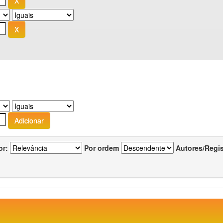
or:
Por ordem
Autores/Regi