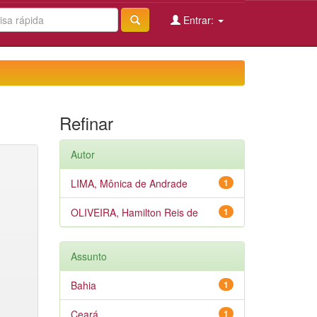
Entrar:
Refinar
Autor
LIMA, Mônica de Andrade
1
OLIVEIRA, Hamilton Reis de
1
Assunto
Bahia
1
Ceará
1