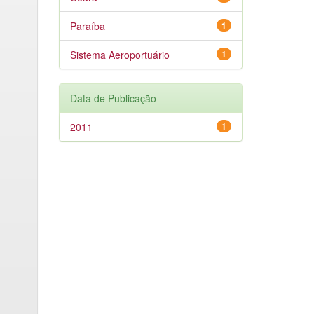
Paraíba
1
Sistema Aeroportuário
1
Data de Publicação
2011
1