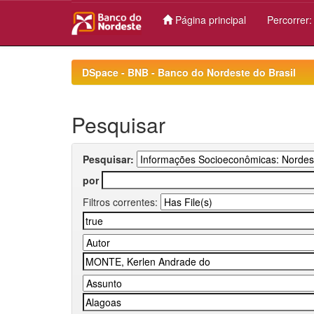
Página principal
Percorrer
Skip
navigation
DSpace - BNB - Banco do Nordeste do Brasil
Pesquisar
Pesquisar:
por
Filtros correntes: