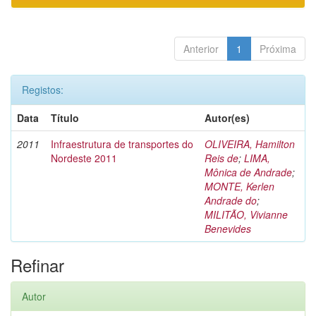
Anterior
1
Próxima
Registos:
Data
Título
Autor(es)
2011
Infraestrutura de transportes do
OLIVEIRA, Hamilton
Nordeste 2011
Reis de
;
LIMA,
Mônica de Andrade
;
MONTE, Kerlen
Andrade do
;
MILITÃO, Vivianne
Benevides
Refinar
Autor