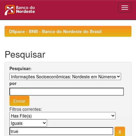
Skip
navigation
DSpace - BNB - Banco do Nordeste do Brasil
Pesquisar
Pesquisar:
por
Filtros correntes: