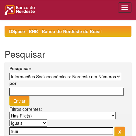
Skip
navigation
DSpace - BNB - Banco do Nordeste do Brasil
Pesquisar
Pesquisar:
por
Filtros correntes: