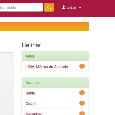
Entrar:
Refinar
Autor
LIMA, Mônica de Andrade
1
Assunto
Bahia
1
Ceará
1
Maranhão
1