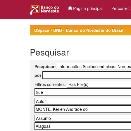
Página principal
Percorrer
Skip
navigation
DSpace - BNB - Banco do Nordeste do Brasil
Pesquisar
Pesquisar:
por
Filtros correntes: