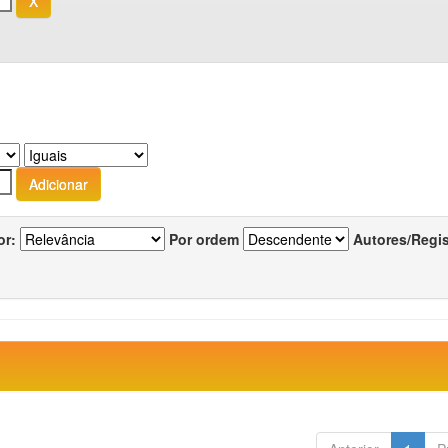
or:
Por ordem
Autores/Regi