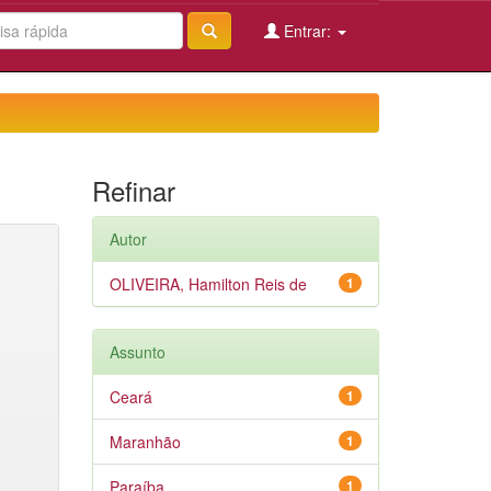
Entrar:
Refinar
Autor
OLIVEIRA, Hamilton Reis de
1
Assunto
Ceará
1
Maranhão
1
Paraíba
1