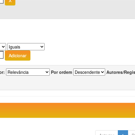
or:
Por ordem
Autores/Regi