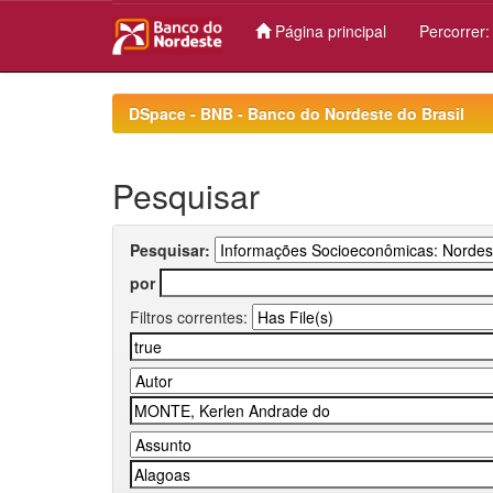
Página principal
Percorrer
Skip
navigation
DSpace - BNB - Banco do Nordeste do Brasil
Pesquisar
Pesquisar:
por
Filtros correntes: