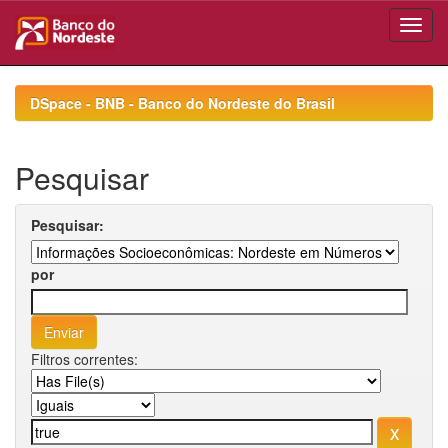
Skip
navigation
DSpace - BNB - Banco do Nordeste do Brasil
Pesquisar
Pesquisar:
por
Filtros correntes: