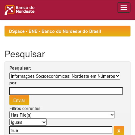
Skip
navigation
DSpace - BNB - Banco do Nordeste do Brasil
Pesquisar
Pesquisar:
por
Filtros correntes: