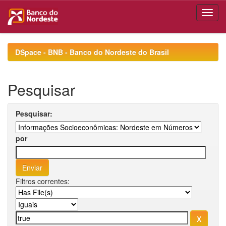
Skip
navigation
DSpace - BNB - Banco do Nordeste do Brasil
Pesquisar
Pesquisar:
por
Filtros correntes: