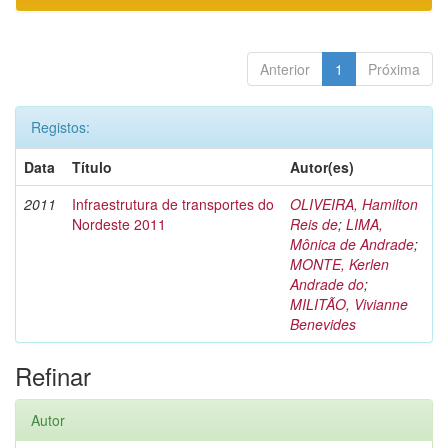
Anterior
1
Próxima
Registos:
Data
Título
Autor(es)
2011
Infraestrutura de transportes do
OLIVEIRA, Hamilton
Nordeste 2011
Reis de
;
LIMA,
Mônica de Andrade
;
MONTE, Kerlen
Andrade do
;
MILITÃO, Vivianne
Benevides
Refinar
Autor