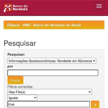
Skip
navigation
DSpace - BNB - Banco do Nordeste do Brasil
Pesquisar
Pesquisar:
por
Filtros correntes: