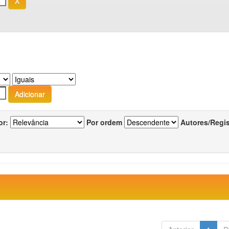
or:
Por ordem
Autores/Regi