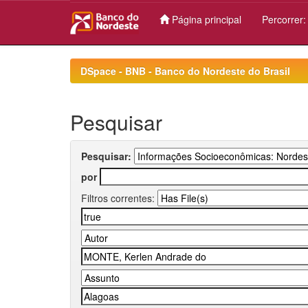
Página principal
Percorrer
Skip
navigation
DSpace - BNB - Banco do Nordeste do Brasil
Pesquisar
Pesquisar:
por
Filtros correntes: