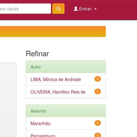
Entrar:
Refinar
Autor
LIMA, Mônica de Andrade
1
OLIVEIRA, Hamilton Reis de
1
Assunto
Maranhão
1
Pernambuco
1